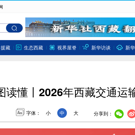
网
口援藏
生态西藏
视界屋脊
新华访谈
新华
图读懂丨2026年西藏交通运
字体：
小
中
大
分享到：