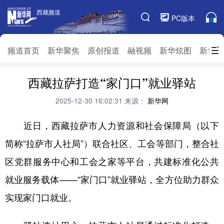
西藏频道
西藏频道
PC版本
频道栏目
频道首页
新华聚焦
原创报道
融视频
新华炫图
新华访
频道首页
西藏拉萨打造“家门口”就业驿站
新华聚焦
原创报道
融视频
新华炫图
新华访谈
新华云直播
视界屋脊
2025-12-30 16:02:31
来源：
新华网
对口援藏
生态西藏
文化旅游
乡村振兴
近日，西藏拉萨市人力资源和社会保障局（以下
简称“拉萨市人社局”）联合社区、工会等部门，整合社
推广信息
区党群服务中心和工会之家等平台，共建标准化公共
就业服务载体——“家门口”就业驿站，全方位助力群众
实现家门口就业。