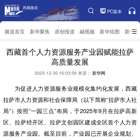
西藏频道
西藏频道
PC版本
频道栏目
频道首页
新华聚焦
原创报道
融视频
新华炫图
新华访
西藏首个人力资源服务产业园赋能拉萨
频道首页
新华聚焦
原创报道
融视频
高质量发展
新华炫图
新华访谈
新华云直播
视界屋脊
2025-12-30 16:03:58
来源：
新华网
对口援藏
生态西藏
文化旅游
乡村振兴
为促进人力资源服务业规模化集约化发展，西藏
推广信息
拉萨市人力资源和社会保障局（以下简称“拉萨市人社
局”）按照“一园三点”布局，于2025年9月在拉萨高新
区、拉萨经开区、拉萨文创园区建成全区首个人力资
源服务产业园。截至目前，产业园已开展企业规划、