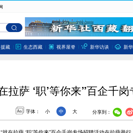
网
口援藏
生态西藏
视界屋脊
新华访谈
新华
在拉萨 ‘职’等你来”百企千
字体：
小
中
大
分享到：
“就在拉萨 ‘职’等你来”百企千岗专场招聘活动在拉萨举