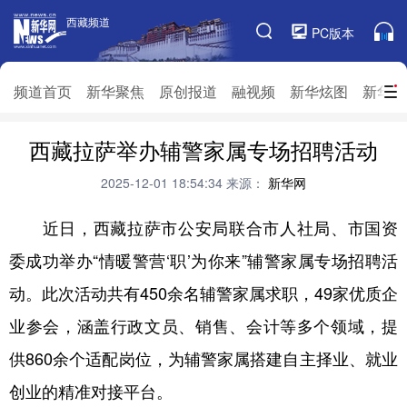
西藏频道
西藏频道
PC版本
频道栏目
频道首页
新华聚焦
原创报道
融视频
新华炫图
新华访
西藏拉萨举办辅警家属专场招聘活动
频道首页
新华聚焦
原创报道
融视频
新华炫图
新华访谈
新华云直播
视界屋脊
2025-12-01 18:54:34
来源：
新华网
对口援藏
生态西藏
文化旅游
乡村振兴
近日，西藏拉萨市公安局联合市人社局、市国资
委成功举办“情暖警营‘职’为你来”辅警家属专场招聘活
推广信息
动。此次活动共有450余名辅警家属求职，49家优质企
业参会，涵盖行政文员、销售、会计等多个领域，提
供860余个适配岗位，为辅警家属搭建自主择业、就业
创业的精准对接平台。