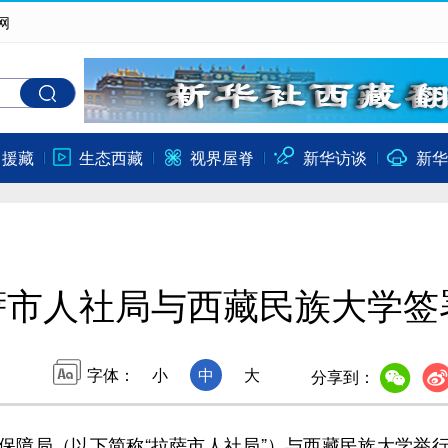
网
口援藏
生态西藏
视界屋脊
新华访谈
新华
萨市人社局与西藏民族大学签
字体：
小
中
大
分享到：
障局（以下简称“拉萨市人社局”）与西藏民族大学举行