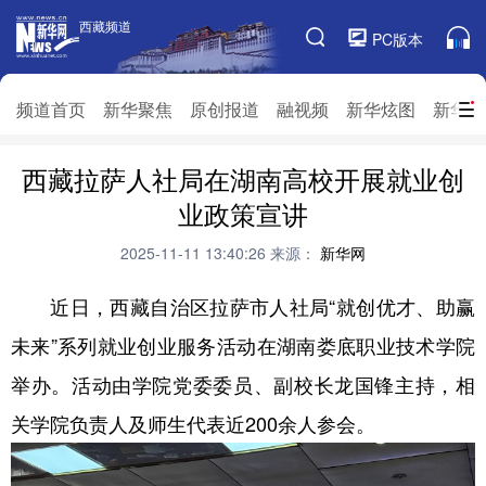
西藏频道
西藏频道
PC版本
频道栏目
频道首页
新华聚焦
原创报道
融视频
新华炫图
新华访
西藏拉萨人社局在湖南高校开展就业创
频道首页
新华聚焦
原创报道
融视频
业政策宣讲
新华炫图
新华访谈
新华云直播
视界屋脊
2025-11-11 13:40:26
来源：
新华网
对口援藏
生态西藏
文化旅游
乡村振兴
近日，西藏自治区拉萨市人社局“就创优才、助赢
推广信息
未来”系列就业创业服务活动在湖南娄底职业技术学院
举办。活动由学院党委委员、副校长龙国锋主持，相
关学院负责人及师生代表近200余人参会。