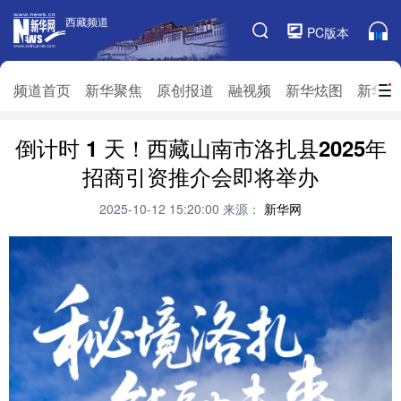
西藏频道
西藏频道
PC版本
频道栏目
频道首页
新华聚焦
原创报道
融视频
新华炫图
新华访
倒计时 1 天！西藏山南市洛扎县2025年
频道首页
新华聚焦
原创报道
融视频
招商引资推介会即将举办
新华炫图
新华访谈
新华云直播
视界屋脊
2025-10-12 15:20:00
来源：
新华网
对口援藏
生态西藏
文化旅游
乡村振兴
推广信息