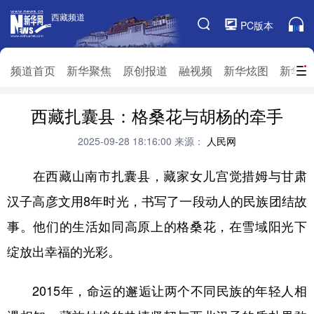
西藏频道
西藏频道
PC版本
频道栏目
频道首页
新华聚焦
原创报道
融视频
新华炫图
新华访
频道首页
西藏扎囊县：格桑花与胡杨的牵手
新华聚焦
原创报道
融视频
新华炫图
新华访谈
新华云直播
视界屋脊
2025-09-28 18:16:00
来源：
人民网
对口援藏
生态西藏
文化旅游
乡村振兴
在西藏山南市扎囊县，藏家女儿宫觉措姆与甘肃
汉子高彦文用8年时光，书写了一段动人的民族团结故
推广信息
事。他们的生活如同高原上的格桑花，在雪域阳光下
绽放出幸福的光彩。
2015年，命运的邂逅让两个不同民族的年轻人相