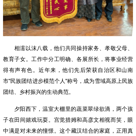
相濡以沫八载，他们共同操持家务、孝敬父母、
教育子女。工作中分工明确、各展所长，将事业经营
得有声有色。近年来，他们先后荣获自治区和山南
市"民族团结进步模范个人"称号，成为雪域高原上民族
团结、乡村振兴的生动典范。
夕阳西下，温室大棚里的蔬菜翠绿欲滴，两个孩
子在田间嬉戏玩耍。宫觉措姆和高彦文相视而笑，眼
中满是对未来的憧憬。这个藏汉结合的家庭，正用真