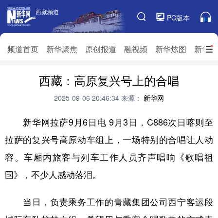
西藏频道
西藏频道
PC版本
频道栏目
频道首页
新华聚焦
原创报道
融视频
新华炫图
新华访
频道首页
西藏：高原复兴号上的合唱
新华聚焦
原创报道
融视频
新华炫图
新华访谈
新华云直播
视界屋脊
2025-09-06 20:46:34
来源：
新华网
对口援藏
生态西藏
文化旅游
乡村振兴
新华网拉萨9月6日电 9月3日，C886次日喀则至
拉萨的复兴号高原动车组上，一场特别的合唱让人动
推广信息
容。车厢内旅客与列车工作人员齐声唱响《歌唱祖
国》，不少人感动落泪。
当日，负责乘务工作的青藏集团公司西宁客运段