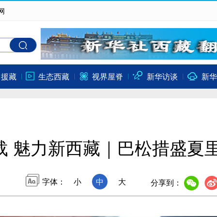
网
口援藏
生态西藏
视界屋脊
新华访谈
新华
载 魅力新西藏｜巴松措盛夏
字体：
小
中
大
分享到：