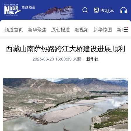
西藏频道
西藏频道
PC版本
频道栏目
频道首页
新华聚焦
原创报道
融视频
新华炫图
新华访
西藏山南萨热路跨江大桥建设进展顺利
频道首页
新华聚焦
原创报道
融视频
新华炫图
新华访谈
新华云直播
视界屋脊
2025-06-20 16:00:39
来源：
新华社
对口援藏
生态西藏
文化旅游
乡村振兴
推广信息