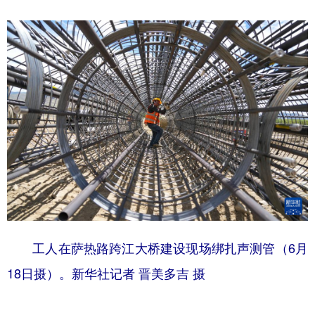
工人在萨热路跨江大桥建设现场绑扎声测管（6月
18日摄）。新华社记者 晋美多吉 摄