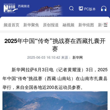
西藏频道
西藏频道
PC版本
频道栏目
频道首页
新华聚焦
原创报道
融视频
新华炫图
新华访
2025年中国“传奇”挑战赛在西藏扎囊开
频道首页
新华聚焦
原创报道
融视频
赛
新华炫图
新华访谈
新华云直播
视界屋脊
2025-06-03 16:10:42
来源：
新华网
对口援藏
生态西藏
文化旅游
乡村振兴
新华网拉萨6月3日电（记者黄耀漫）3日，2025
推广信息
年中国“传奇”挑战赛（西藏·山南站）在山南市扎囊县
举行，来自全国各地近200名运动员参赛。