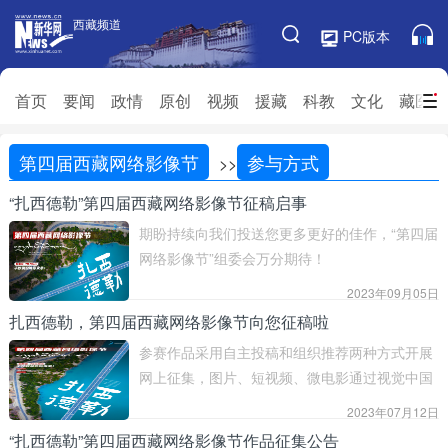
西藏频道
西藏频道
PC版本
频道栏目
首页
要闻
政情
原创
视频
援藏
科教
搜索
文化
藏医药
首页
要闻
政情
原创
第四届西藏网络影像节
参与方式
>>
视频
援藏
科教
文化
“扎西德勒”第四届西藏网络影像节征稿启事
期盼持续向我们投送您更多更好的佳作，“第四届
藏医药
环保
旅游
乡村振兴
网络影像节”组委会万分期待！
信息
2023年09月05日
扎西德勒，第四届西藏网络影像节向您征稿啦
参赛作品采用自主投稿和组织推荐两种方式开展
网上征集，图片、短视频、微电影通过视觉中国
500px社区征集页面上传参赛作品；创意设计通
2023年07月12日
过视觉中国爱视觉设计社区征集页面上传参赛作
“扎西德勒”第四届西藏网络影像节作品征集公告