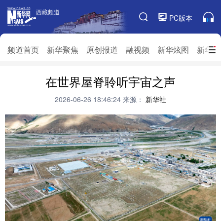
西藏频道
西藏频道
PC版本
频道栏目
频道首页
新华聚焦
原创报道
融视频
新华炫图
新华访
频道首页
在世界屋脊聆听宇宙之声
新华聚焦
原创报道
融视频
新华炫图
新华访谈
新华云直播
视界屋脊
2026-06-26 18:46:24
来源：
新华社
对口援藏
生态西藏
文化旅游
乡村振兴
推广信息