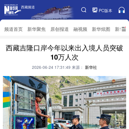
西藏频道
西藏频道
PC版本
频道栏目
频道首页
新华聚焦
原创报道
融视频
新华炫图
新华访
西藏吉隆口岸今年以来出入境人员突破
频道首页
新华聚焦
原创报道
融视频
10万人次
新华炫图
新华访谈
新华云直播
视界屋脊
2026-06-24 17:31:49
来源：
新华社
对口援藏
生态西藏
文化旅游
乡村振兴
推广信息