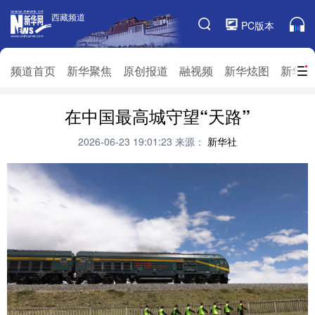
西藏频道
西藏频道
PC版本
频道栏目
频道首页
新华聚焦
原创报道
融视频
新华炫图
新华访
频道首页
在中国最高城守望“天路”
新华聚焦
原创报道
融视频
新华炫图
新华访谈
新华云直播
视界屋脊
2026-06-23 19:01:23
来源：
新华社
对口援藏
生态西藏
文化旅游
乡村振兴
推广信息