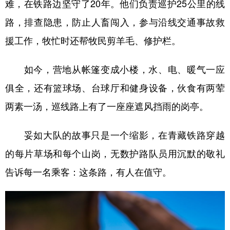
难，在铁路边坚守了20年。他们负责巡护25公里的线
路，排查隐患，防止人畜闯入，参与沿线交通事故救
援工作，牧忙时还帮牧民剪羊毛、修护栏。
如今，营地从帐篷变成小楼，水、电、暖气一应
俱全，还有篮球场、台球厅和健身设备，伙食有两荤
两素一汤，巡线路上有了一座座遮风挡雨的岗亭。
妥如大队的故事只是一个缩影，在青藏铁路穿越
的每片草场和每个山岗，无数护路队员用沉默的敬礼
告诉每一名乘客：这条路，有人在值守。