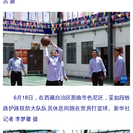
吉 摄
6月18日，在西藏自治区那曲市色尼区，妥如段铁
路护路联防大队队员休息间隙在营房打篮球。新华社
记者 李梦馨 摄