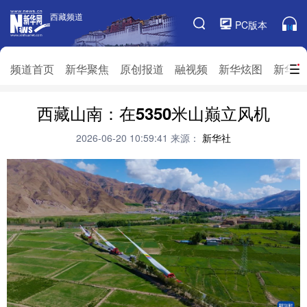
西藏频道
西藏频道
PC版本
频道栏目
频道首页
新华聚焦
原创报道
融视频
新华炫图
新华访
频道首页
西藏山南：在5350米山巅立风机
新华聚焦
原创报道
融视频
新华炫图
新华访谈
新华云直播
视界屋脊
2026-06-20 10:59:41
来源：
新华社
对口援藏
生态西藏
文化旅游
乡村振兴
推广信息