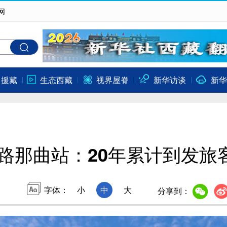
网
口援藏
生态西藏
视界屋脊
新华访谈
新华
路那曲站：20年累计到发旅客
字体：
小
中
大
分享到：