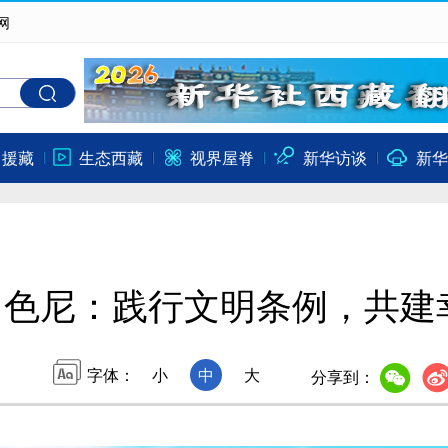
网
口援藏
生态西藏
视界屋脊
新华访谈
新华
那曲色尼：践行文明条例，共
字体：
小
中
大
分享到：