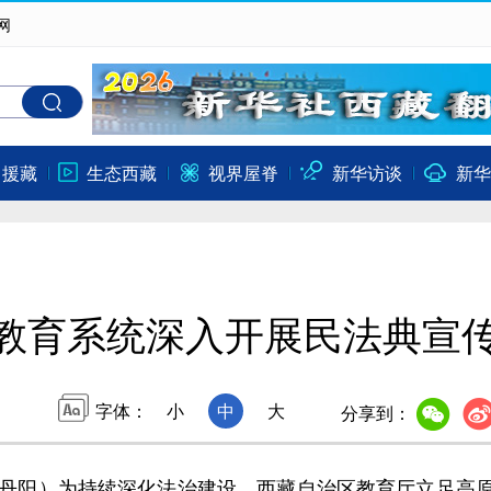
网
口援藏
生态西藏
视界屋脊
新华访谈
新华
教育系统深入开展民法典宣
字体：
小
中
大
分享到：
丹阳）为持续深化法治建设，西藏自治区教育厅立足高原