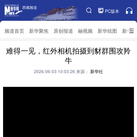
西藏频道
西藏频道
PC版本
频道栏目
频道首页
新华聚焦
原创报道
融视频
新华炫图
新华访
难得一见，红外相机拍摄到豺群围攻羚
频道首页
新华聚焦
原创报道
融视频
牛
新华炫图
新华访谈
新华云直播
视界屋脊
2026-06-03 10:03:26
来源：
新华社
对口援藏
生态西藏
文化旅游
乡村振兴
推广信息