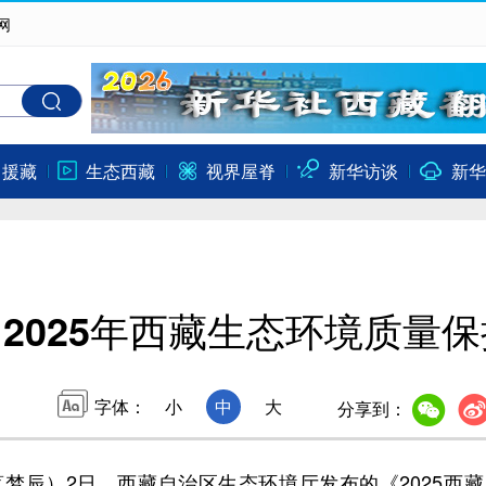
网
口援藏
生态西藏
视界屋脊
新华访谈
新华
2025年西藏生态环境质量
字体：
小
中
大
分享到：
辰）2日，西藏自治区生态环境厅发布的《2025西