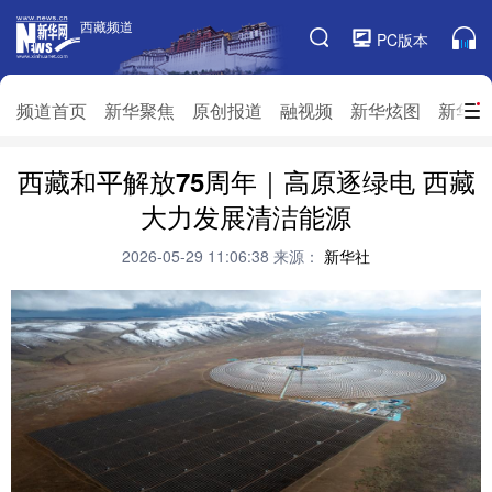
西藏频道
西藏频道
PC版本
频道栏目
频道首页
新华聚焦
原创报道
融视频
新华炫图
新华访
西藏和平解放75周年｜高原逐绿电 西藏
频道首页
新华聚焦
原创报道
融视频
大力发展清洁能源
新华炫图
新华访谈
新华云直播
视界屋脊
2026-05-29 11:06:38
来源：
新华社
对口援藏
生态西藏
文化旅游
乡村振兴
推广信息