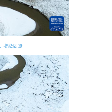
丁增尼达 摄