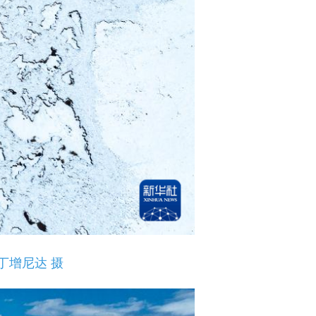
丁增尼达 摄