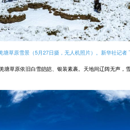
草原雪景（5月27日摄，无人机照片）。新华社记者 
塘草原依旧白雪皑皑、银装素裹。天地间辽阔无声，雪