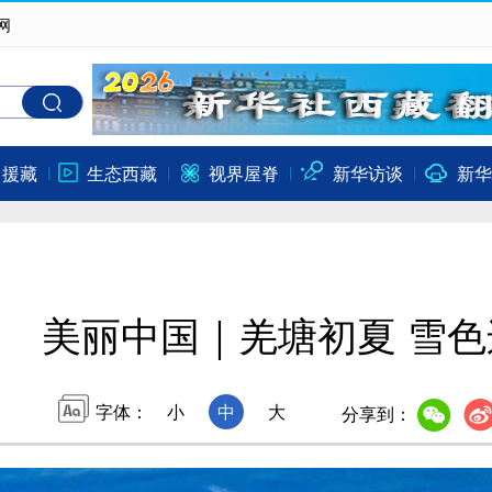
网
口援藏
生态西藏
视界屋脊
新华访谈
新华
美丽中国｜羌塘初夏 雪色
字体：
小
中
大
分享到：