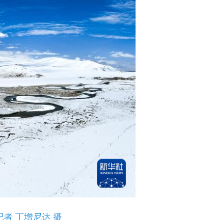
者 丁增尼达 摄