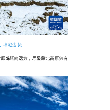
丁增尼达 摄
原绵延向远方，尽显藏北高原独有