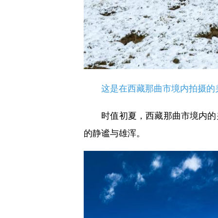
这是在西藏那曲市境内拍摄的羌塘
时值初夏，西藏那曲市境内的羌
的静谧与雄浑。