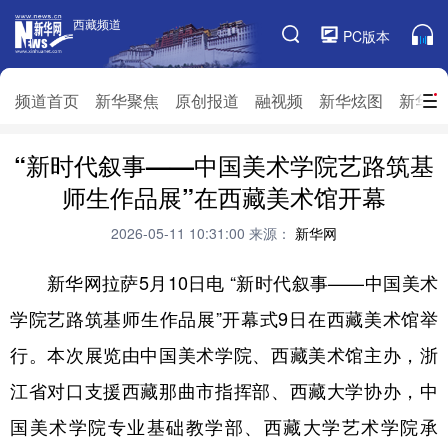
西藏频道
西藏频道
PC版本
频道栏目
频道首页
新华聚焦
原创报道
融视频
新华炫图
新华访
“新时代叙事——中国美术学院艺路筑基
频道首页
新华聚焦
原创报道
融视频
师生作品展”在西藏美术馆开幕
新华炫图
新华访谈
新华云直播
视界屋脊
2026-05-11 10:31:00
来源：
新华网
对口援藏
生态西藏
文化旅游
乡村振兴
新华网拉萨5月10日电 “新时代叙事——中国美术
推广信息
学院艺路筑基师生作品展”开幕式9日在西藏美术馆举
行。本次展览由中国美术学院、西藏美术馆主办，浙
江省对口支援西藏那曲市指挥部、西藏大学协办，中
国美术学院专业基础教学部、西藏大学艺术学院承