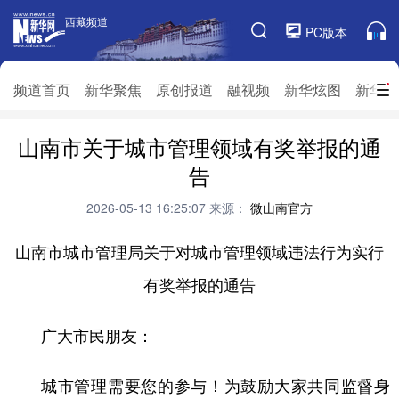
西藏频道
西藏频道
PC版本
频道栏目
频道首页
新华聚焦
原创报道
融视频
新华炫图
新华访
山南市关于城市管理领域有奖举报的通
频道首页
新华聚焦
原创报道
融视频
告
新华炫图
新华访谈
新华云直播
视界屋脊
2026-05-13 16:25:07
来源：
微山南官方
对口援藏
生态西藏
文化旅游
乡村振兴
山南市城市管理局关于对城市管理领域违法行为实行
推广信息
有奖举报的通告
广大市民朋友：
城市管理需要您的参与！为鼓励大家共同监督身