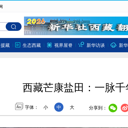
网
口援藏
生态西藏
视界屋脊
新华访谈
新华
西藏芒康盐田：一脉千
字体：
小
中
大
分享到：