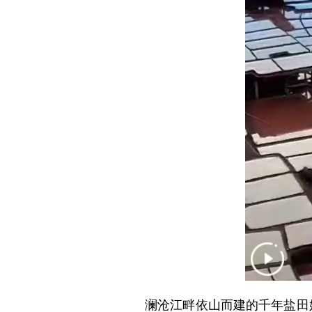
澜沧江畔依山而建的千年盐田始于