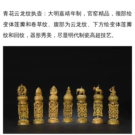
青花云龙纹执壶：大明嘉靖年制，官窑精品，颈部绘
变体莲瓣和卷草纹、腹部为云龙纹、下方绘变体莲瓣
纹和回纹，器形秀美，尽显明代制瓷高超技艺。