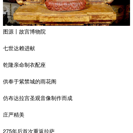
图源丨故宫博物院
七世达赖进献
乾隆亲命制衣配座
供奉于紫禁城的雨花阁
仿布达拉宫圣观音像制作而成
庄严精美
275年后首次重返拉萨