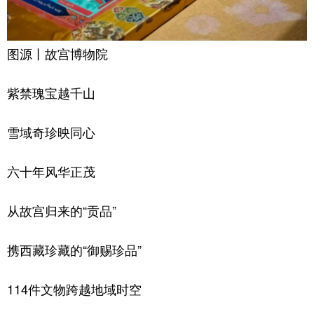
图源丨故宫博物院
紫禁瑰宝越千山
雪域奇珍映同心
六十年风华正茂
从故宫归来的“贡品”
携西藏珍藏的“御赐珍品”
114件文物跨越地域时空