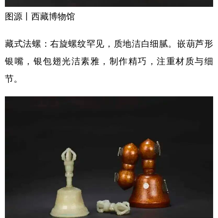
图源丨西藏博物馆
藏式法螺：右旋螺纹罕见，质地洁白细腻。嵌葫芦形
银嘴，银包翅光洁素雅，制作精巧，注重材质与细
节。