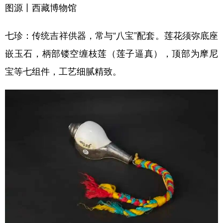
图源丨西藏博物馆
七珍：传统吉祥供器，常与“八宝”配套。莲花须弥底座
嵌玉石，柄部镂空缠枝莲（莲子逼真），顶部为摩尼
宝等七组件，工艺细腻精致。