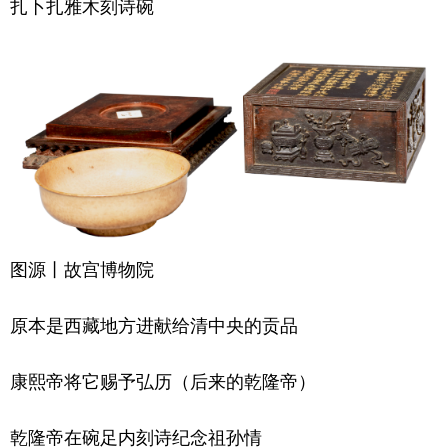
扎卜扎雅木刻诗碗
图源丨故宫博物院
原本是西藏地方进献给清中央的贡品
康熙帝将它赐予弘历（后来的乾隆帝）
乾隆帝在碗足内刻诗纪念祖孙情